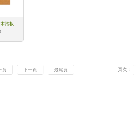
實木踏板
0
頁次：
一頁
下一頁
最尾頁