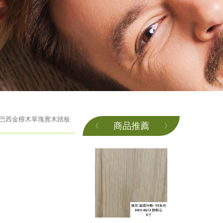
巴西金檀木單塊實木踏板
商品推薦