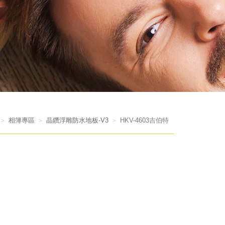
相簿專區
晶鑽浮雕防水地板-V3
HKV-4603吉伯特