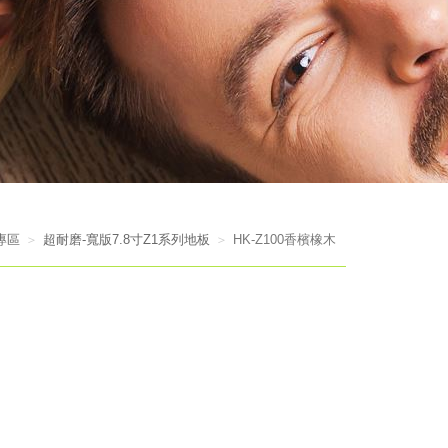
專區
超耐磨-寬版7.8寸Z1系列地板
HK-Z100香檳橡木